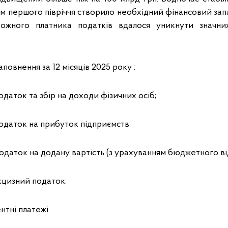
м першого півріччя створило необхідний фінансовий запа
ожного платника податків вдалося уникнути значни
повнення за 12 місяців 2025 року :
податок та збір на доходи фізичних осіб;
 податок на прибуток підприємств;
 податок на додану вартість (з урахуванням бюджетного в
акцизний податок;
нтні платежі.