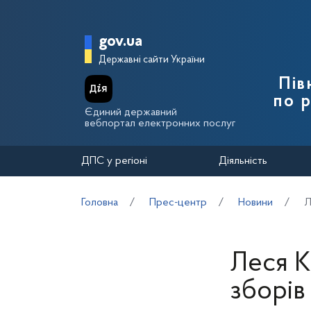
Перейти до основного вмісту
Головна сторінка Держа
gov.ua
Державні сайти України
Пів
по 
Єдиний державний
вебпортал електронних послуг
ДПС у регіоні
Діяльність
Головна
Прес-центр
Новини
Л
Леся К
зборів