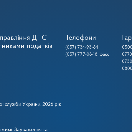
управління ДПС
Телефони
Гар
тниками податків
(057) 734-93-84
0500
(057) 777-08-18
, факс
0770
0730
0800
ї служби України. 2026 рік
жимі. Зауваження та