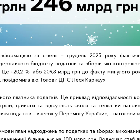
нформацією за січень – грудень 2025 року фактич
державного бюджету податків та зборів, які контролює
. Це +20,2 %, або 209,3 млрд грн до факту минулого рок
k повідомила в.о. Голови ДПС Леся Карнаух.
жного платника податків. Це приклад відповідальності к
стріли, тривоги та відсутність світла та тепла ви нап
вня податків – внесок у Перемогу України», – наголосил
мови план надходжень по податках та зборах виконаний 
підвищений більше ніж на 100 млрд грн. Водночас стабі