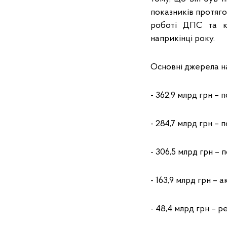
показників протяго
роботі ДПС та к
наприкінці року.
Основні джерела на
- 362,9 млрд грн – 
- 284,7 млрд грн –
- 306,5 млрд грн –
- 163,9 млрд грн – 
- 48,4 млрд грн – ре