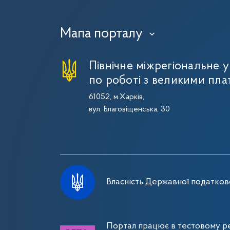
Мапа порталу
›
Північне міжрегіональне 
по роботі з великими пла
61052, м.Харків,
вул. Благовіщенська, 30
Власність Державної податково
Портал працює в тестовому ре