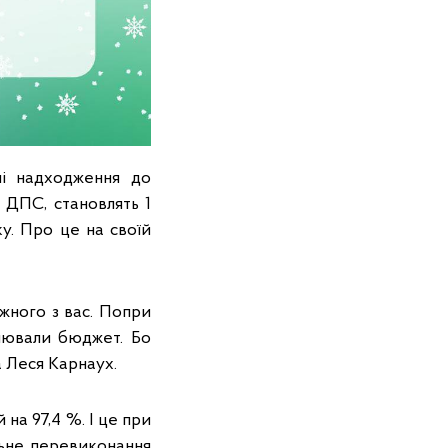
ні надходження до
 ДПС, становлять 1
у. Про це на своїй
ожного з вас. Попри
овнювали бюджет. Бо
а Леся Карнаух.
на 97,4 %. І це при
льне перевиконання