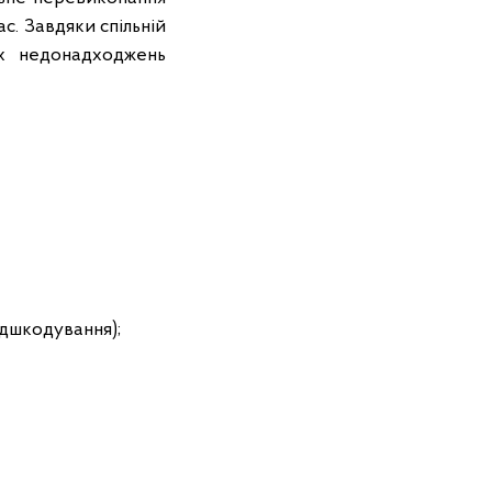
с. Завдяки спільній
х недонадходжень
ідшкодування);