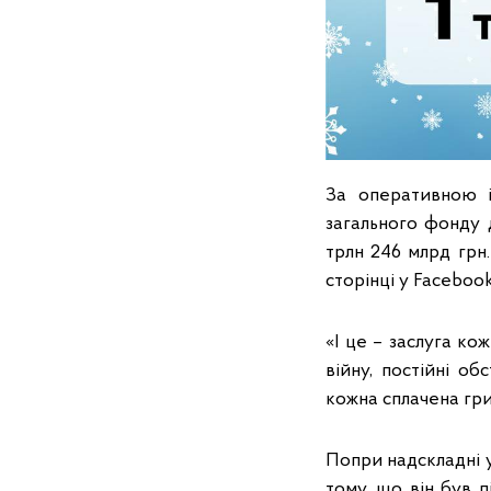
За оперативною і
загального фонду 
трлн 246 млрд грн
сторінці у Faceboo
«І це – заслуга ко
війну, постійні об
кожна сплачена гри
Попри надскладні у
тому, що він був 