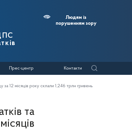
Людям із
порушенням зору
 ДПС
тків
Прес-центр
Контакти
 за 12 місяців року склали 1,246 трлн гривень
тків та
місяців