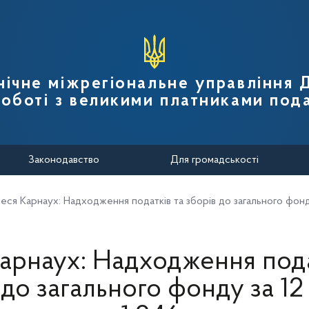
вної податкової служби України
нічне міжрегіональне управління
роботі з великими платниками пода
Законодавство
Для громадськості
еся Карнаух: Надходження податків та зборів до загального фонду
арнаух: Надходження пода
 до загального фонду за 12 