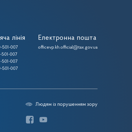
яча лінія
Електронна пошта
-501-007
officevp.kh.official@tax.gov.ua
-501-007
-501-007
-501-007
Людям із порушенням зору