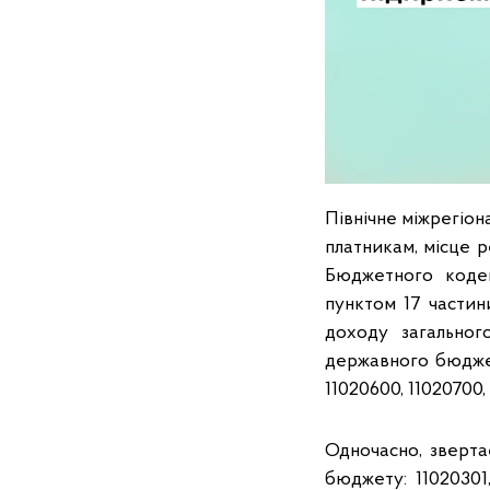
Північне міжрегіон
платникам, місце р
Бюджетного кодек
пунктом 17 частин
доходу загально
державного бюджет
11020600, 11020700, 
Одночасно, зверта
бюджету: 11020301, 