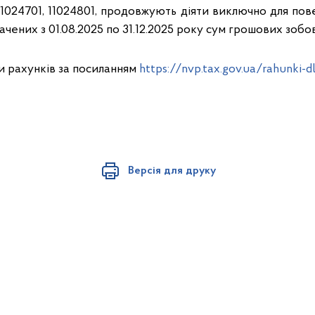
, 11024701, 11024801, продовжують діяти виключно для п
чених з 01.08.2025 по 31.12.2025 року сум грошових зобов
и рахунків за посиланням
https://nvp.tax.gov.ua/rahunki-dl
Версія для друку