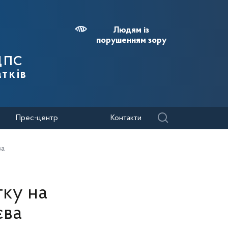
Людям із
порушенням зору
 ДПС
тків
Прес-центр
Контакти
ва
тку на
єва