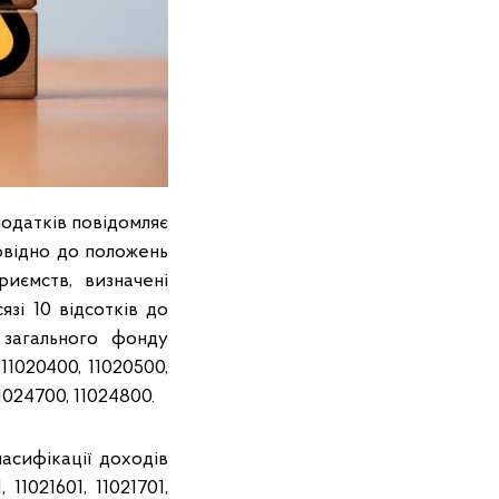
податків повідомляє
повідно до положень
иємств, визначені
зі 10 відсотків до
загального фонду
1020400, 11020500,
11024700, 11024800.
асифікації доходів
 11021601, 11021701,