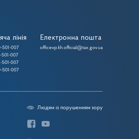
яча лінія
Електронна пошта
-501-007
officevp.kh.official@tax.gov.ua
-501-007
-501-007
-501-007
Людям із порушенням зору