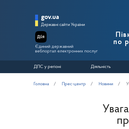
Перейти до основного вмісту
Головна сторінка Держа
gov.ua
Державні сайти України
Пів
по 
Єдиний державний
вебпортал електронних послуг
ДПС у регіоні
Діяльність
Головна
Прес-центр
Новини
У
Увага
пр