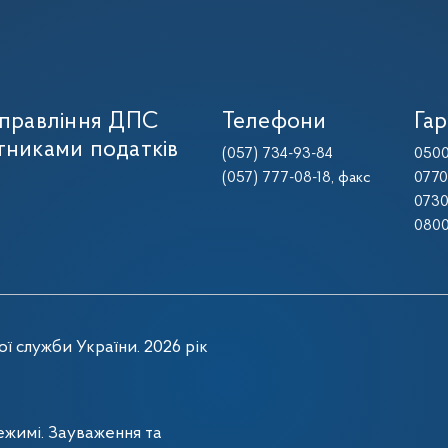
управління ДПС
Телефони
Гар
тниками податків
(057) 734-93-84
0500
(057) 777-08-18
, факс
0770
0730
0800
ї служби України. 2026 рік
жимі. Зауваження та