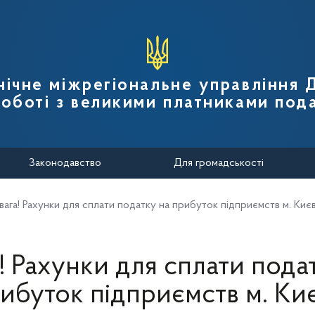
вної податкової служби України
нічне міжрегіональне управління
роботі з великими платниками пода
Законодавство
Для громадськості
вага! Рахунки для сплати податку на прибуток підприємств м. Киє
! Рахунки для сплати пода
ибуток підприємств м. Ки