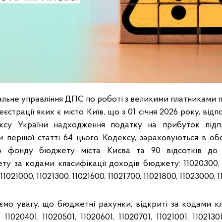
альне управління ДПС по роботі з великими платниками 
еєстрації яких є місто Київ, що з 01 січня 2026 року, від
су України надходження податку на прибуток підпр
и першої статті 64 цього Кодексу, зараховуються в обся
го фонду бюджету міста Києва та 90 відсотків до 
у за кодами класифікації доходів бюджету: 11020300, 1
11021000, 11021300, 11021600, 11021700, 11021800, 11023000, 
ємо увагу, що бюджетні рахунки, відкриті за кодами кл
11020401, 11020501, 11020601, 11020701, 11021001, 11021301,