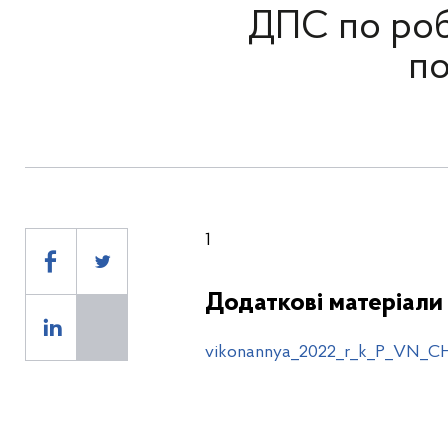
ДПС по роб
по
1
Додаткові матеріали
vikonannya_2022_r_k_P_VN_C