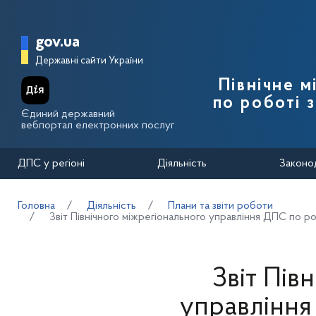
Перейти до основного вмісту
Головна сторінка Державної п
gov.ua
Державні сайти України
Північне 
по роботі 
Єдиний державний
вебпортал електронних послуг
ДПС у регіоні
Діяльність
Законо
Головна
Діяльність
Плани та звіти роботи
Звіт Північного міжрегіонального управління ДПС по р
Звіт Пів
управління