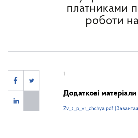
платниками п
роботи на
1
Додаткові матеріали
Zv_t_p_vr_chchya.pdf (Заванта