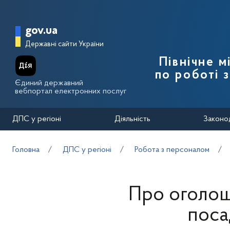
Перейти до основного вмісту
Головна сторінка Державної п
gov.ua
Державні сайти України
Північне 
по роботі 
Єдиний державний
вебпортал електронних послуг
ДПС у регіоні
Діяльність
Законо
Головна
ДПС у регіоні
Робота з персоналом
Про оголош
поса