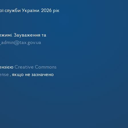
ї служби України. 2026 рік
жимі. Зауваження та
admin@tax.gov.ua
цензією
Creative Commons
cense
, якщо не зазначено