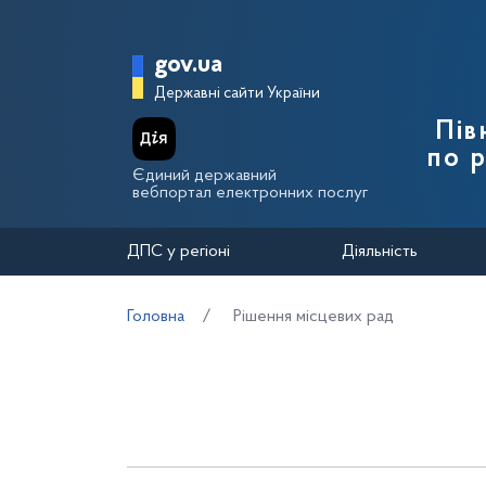
Перейти до основного вмісту
Головна сторінка Держа
gov.ua
Державні сайти України
Пів
по 
Єдиний державний
вебпортал електронних послуг
ДПС у регіоні
Діяльність
Головна
Рішення місцевих рад