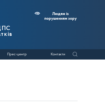
Людям із
порушенням зору
 ДПС
тків
Прес-центр
Контакти