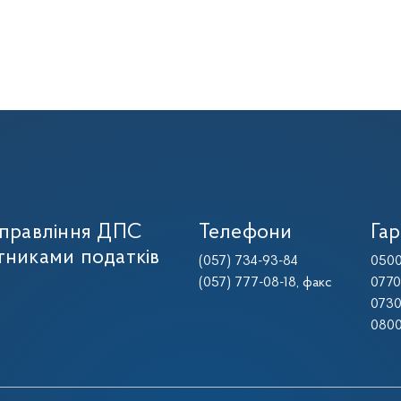
управління ДПС
Телефони
Гар
тниками податків
(057) 734-93-84
0500
(057) 777-08-18
, факс
0770
0730
0800