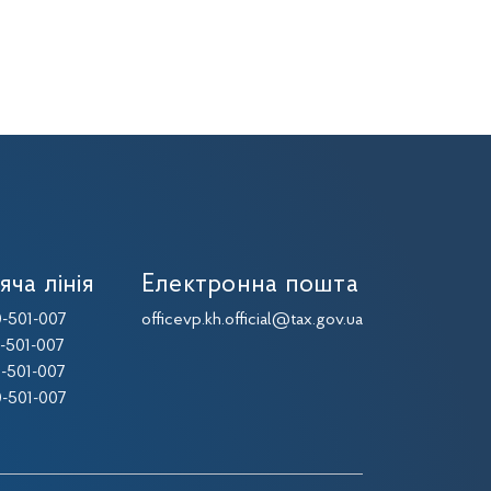
яча лінія
Електронна пошта
-501-007
officevp.kh.official@tax.gov.ua
-501-007
-501-007
-501-007