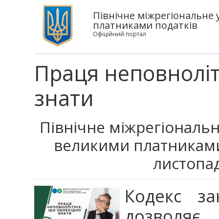
Північне міжрегіональне 
платниками податків
Офіційний портал
Праця неповноліт
знати
Північне міжрегіональн
великими платниками
листопад
Кодекс за
дозволяє