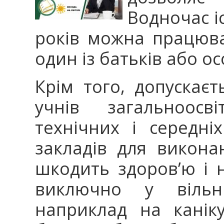
Водночас іс
років можна працюва
один із батьків або ос
Крім того, допускає
учнів загальноосві
технічних і середні
закладів для викона
шкодить здоров’ю і 
виключно у вільн
наприклад на канік