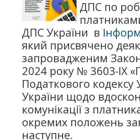
ДПС по роб
платниками
ДПС України в
Інформ
який присвячено дея
запровадженим Закон
2024 року № 3603-ІХ «
Податкового кодексу У
України щодо вдоско
комунікації з платник
окремих положень за
наступне.