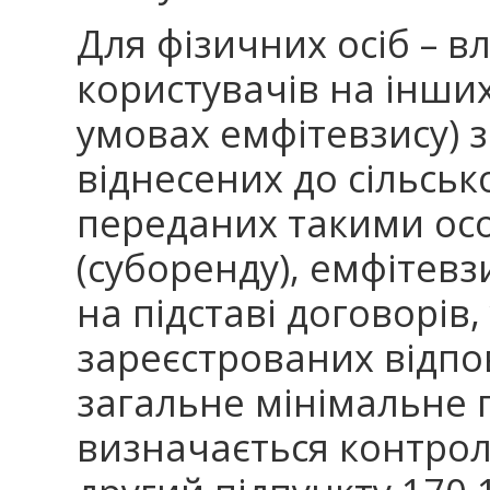
Для фізичних осіб – в
користувачів на інших
умовах емфітевзису) 
віднесених до сільськ
переданих такими ос
(суборенду), емфітев
на підставі договорів,
зареєстрованих відпо
загальне мінімальне 
визначається контро