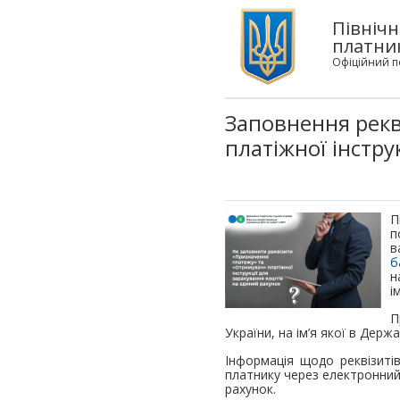
Північн
платни
Офіційний п
Заповнення рекв
платіжної інстру
П
п
в
б
н
і
П
України, на ім’я якої в Держ
Інформація щодо реквізиті
платнику через електронний
рахунок.