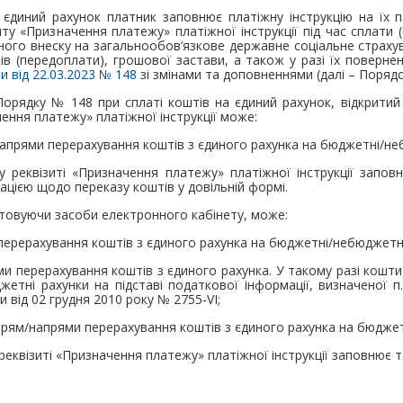
 єдиний рахунок платник заповнює платіжну інструкцію на їх п
у «Призначення платежу» платіжної інструкції під час сплати (
ного внеску на загальнообов’язкове державне соціальне страхув
в (передоплати), грошової застави, а також у разі їх поверн
и від 22.03.2023 № 148
зі змінами та доповненнями (далі – Поряд
 Порядку № 148 при сплаті коштів на єдиний рахунок, відкритий
чення платежу» платіжної інструкції може:
прями перерахування коштів з єдиного рахунка на бюджетні/неб
у реквізиті «Призначення платежу» платіжної інструкції запов
ацією щодо переказу коштів у довільній формі.
товуючи засоби електронного кабінету, може:
ерерахування коштів з єдиного рахунка на бюджетні/небюджетні
и перерахування коштів з єдиного рахунка. У такому разі кошт
етні рахунки на підставі податкової інформації, визначеної п. 
 від 02 грудня 2010 року № 2755-VI;
прям/напрями перерахування коштів з єдиного рахунка на бюджет
реквізиті «Призначення платежу» платіжної інструкції заповнює т