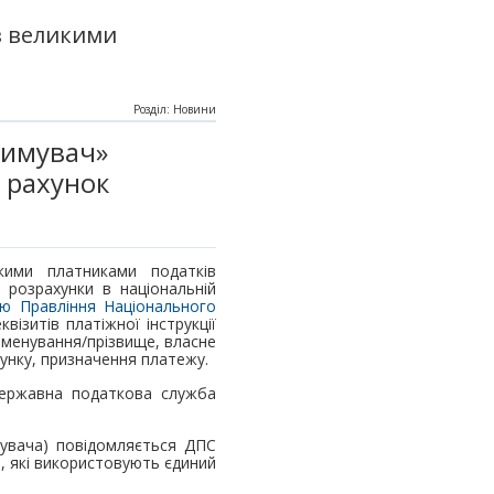
з великими
Розділ: Новини
римувач»
й рахунок
кими платниками податків
і розрахунки в національній
ю Правління Національного
квізитів платіжної інструкції
йменування/прізвище, власне
хунку, призначення платежу.
Державна податкова служба
мувача) повідомляється ДПС
, які використовують єдиний