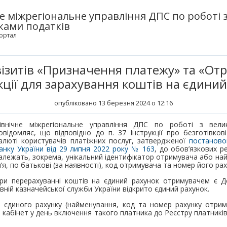
е міжрегіональне управління ДПС по роботі 
ками податків
ортал
ізитів «Призначення платежу» та «От
кції для зарахування коштів на єдини
опубліковано 13 березня 2024 о 12:16
івнічне міжрегіональне управління ДПС по роботі з вели
овідомляє, що відповідно до п. 37 Інструкції про безготівков
алюті користувачів платіжних послуг, затвердженої
постаново
анку України від 29 липня 2022 року № 163
, до обов’язкових ре
алежать, зокрема, унікальний ідентифікатор отримувача або на
м’я, по батькові (за наявності), код отримувача та номер його ра
ри перерахуванні коштів на єдиний рахунок отримувачем є 
авній казначейської служби України відкрито єдиний рахунок.
в єдиного рахунку (найменування, код та номер рахунку отри
 кабінет у день включення такого платника до Реєстру платників