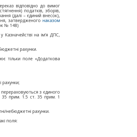
ереказ відповідно до вимог
стягнення) податків, зборів,
ання (далі – єдиний внесок),
ення, затвердженого
наказом
ок № 148)
 у Казначействі на ім’я ДПС,
юджетні рахунки.
нює тільки поле «Додаткова
 рахунки;
и перераховуються з єдиного
35 прим. 1.5 ст. 35 прим. 1
ні/небюджетні рахунки.
акі поля: