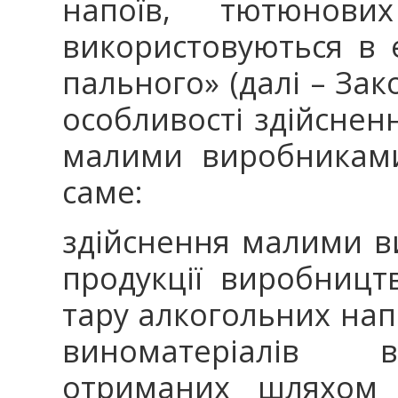
напоїв, тютюнови
використовуються в 
пального» (далі – За
особливості здійсненн
малими виробниками
саме:
здійснення малими 
продукції виробницт
тару алкогольних нап
виноматеріалів в
отриманих шляхом 