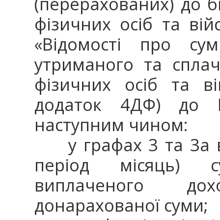
(перерахованих) до 
фізичних осіб та вій
«Відомості про сум
утриманого та спла
фізичних осіб та ві
додаток 4ДФ) до Р
наступним чином:
у графах 3 та 3а ві
період місяць) 
виплаченого до
донарахованої суми;