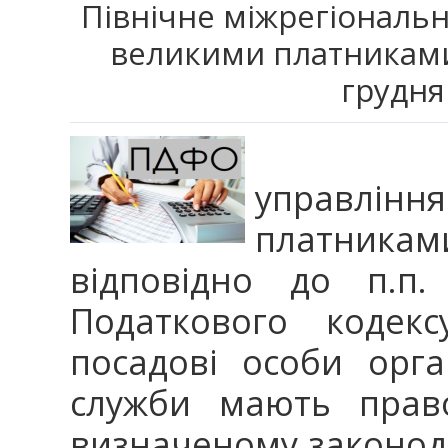
Північне міжрегіональн
великими платниками
грудня
Північ
управління
платниками
відповідно до п.п.
Податкового кодекс
посадові особи орга
служби мають право
визначеному законод