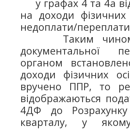
у графах 4 та 4а ві
на доходи фізичних
недоплати/переплати 
Таким чином, я
документальної п
органом встановлен
доходи фізичних ос
вручено ППР, то ре
відображаються пода
4ДФ до Розрахунку 
кварталу, у яком