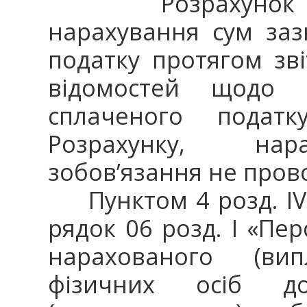
Розрахунок под
нарахування сум заз
податку протягом зві
відомостей щодо 
сплаченого податк
Розрахунку, нар
зобов’язання не пров
Пунктом 4 розд. IV
рядок 06 розд. І «Пер
нарахованого (ви
фізичних осіб д