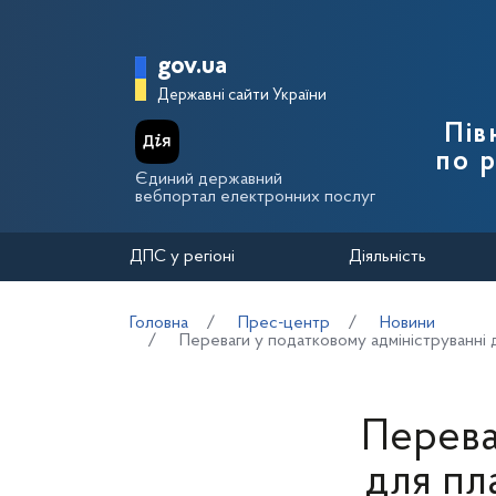
Перейти до основного вмісту
Головна сторінка Держа
gov.ua
Державні сайти України
Пів
по 
Єдиний державний
вебпортал електронних послуг
ДПС у регіоні
Діяльність
Головна
Прес-центр
Новини
Переваги у податковому адмініструванні 
Перева
для пл