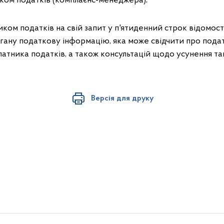
иком податків (комплаєнс-менеджера);
иком податків на свій запит у п'ятиденний строк відомос
ану податкову інформацію, яка може свідчити про подат
платника податків, а також консультацій щодо усунення та
Версія для друку