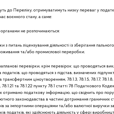
дуть до Переліку, отримуватимуть низку переваг у пода
час воєнного стану, а саме:
органами не розпочинаються:
ки з питань ліцензування діяльності із зберігання пальног
поживання та/або промислової переробки;
запланові перевірки, крім перевірок: що проводяться ви
податків; що проводяться з підстав, визначених підпунктами
рансфертним ціноутворенням, 78.1.3, 78.1.5, 78.1.7, 78.1.8, 78.
1.19, 78.1.21 та 78.1.22 пункту 78.1 статті 78 Податкового Код
их отримано податкову інформацію, що свідчить про пор
ютного законодавства в частині дотримання граничних с
ів за імпортними операціями та/або валютної виручки з
ків податків, які здійснюють діяльність у сфері виробниц