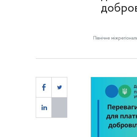
добров
Північне міжрегіона