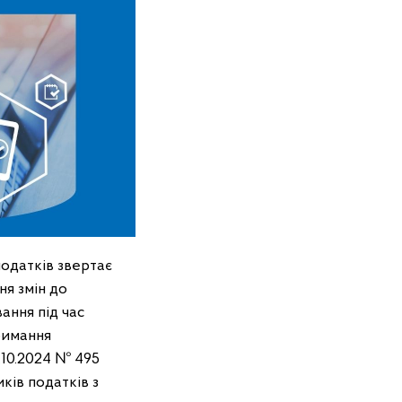
податків звертає
ня змін до
ння під час
римання
.10.2024 № 495
ів податків з