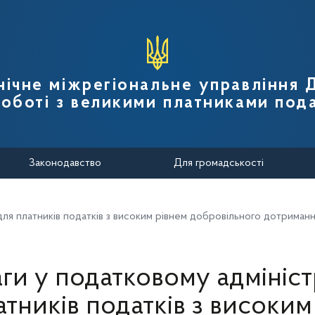
вної податкової служби України
нічне міжрегіональне управління
роботі з великими платниками пода
Законодавство
Для громадськості
для платників податків з високим рівнем добровільного дотриман
ги у податковому адмініст
атників податків з високим