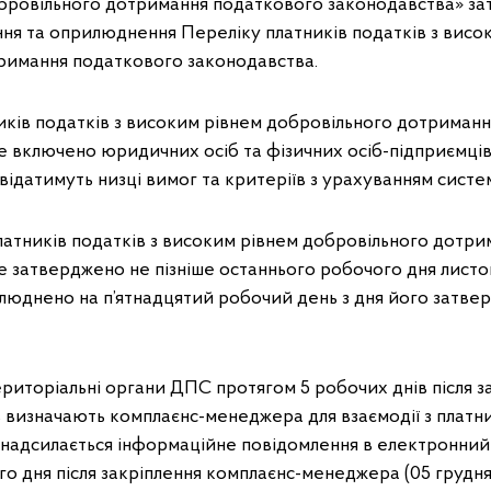
бровільного дотримання податкового законодавства» з
я та оприлюднення Переліку платників податків з висо
римання податкового законодавства.
иків податків з високим рівнем добровільного дотриман
 включено юридичних осіб та фізичних осіб-підприємців
дповідатимуть низці вимог та критеріїв з урахуванням сист
атників податків з високим рівнем добровільного дотр
 затверджено не пізніше останнього робочого дня листо
люднено на п’ятнадцятий робочий день з дня його затвер
риторіальні органи ДПС протягом 5 робочих днів після 
 визначають комплаєнс-менеджера для взаємодії з платн
надсилається інформаційне повідомлення в електронний 
о дня після закріплення комплаєнс-менеджера (05 грудня