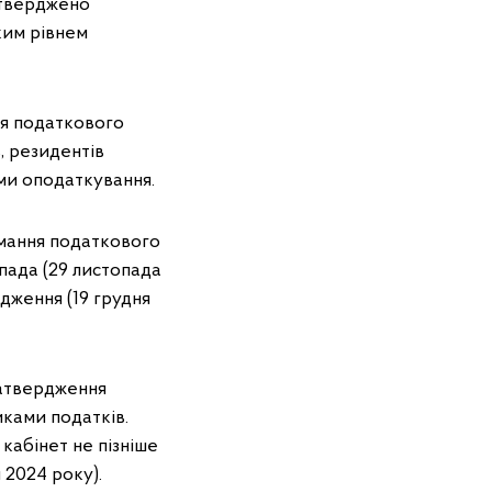
атверджено
ким рівнем
ня податкового
, резидентів
еми оподаткування.
имання податкового
пада (29 листопада
дження (19 грудня
затвердження
иками податків.
кабінет не пізніше
 2024 року).