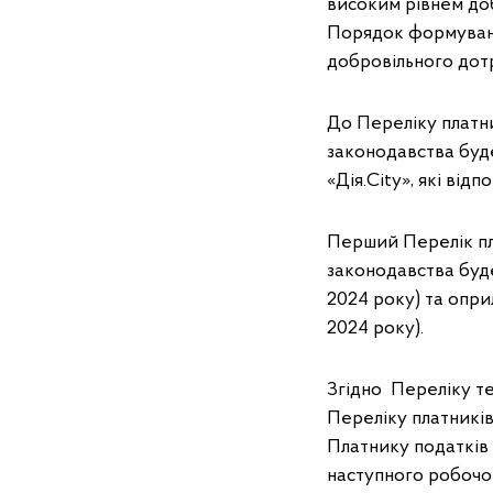
високим рівнем до
Порядок формуванн
добровільного дот
До Переліку платн
законодавства буде
«Дія.City», які ві
Перший Перелік пл
законодавства буде
2024 року) та опри
2024 року).
Згідно Переліку те
Переліку платників
Платнику податків 
наступного робочог