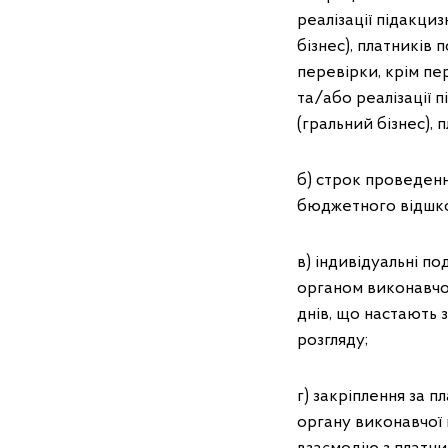
реалізації підакциз
бізнес), платників 
перевірки, крім пе
та/або реалізації п
(гральний бізнес), 
б) строк проведен
бюджетного відшкод
в) індивідуальні п
органом виконавчої
днів, що настають 
розгляду;
г) закріплення за 
органу виконавчої 