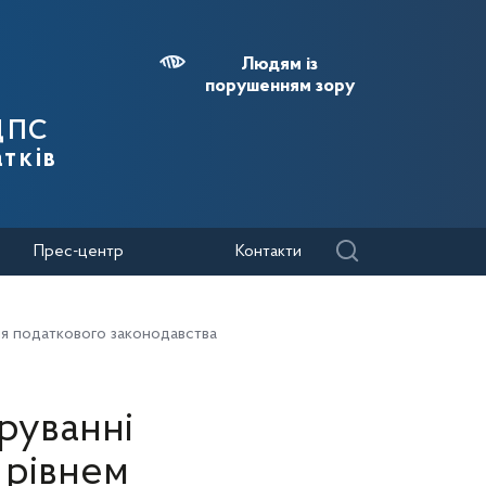
Людям із
порушенням зору
 ДПС
тків
Прес-центр
Контакти
ня податкового законодавства
руванні
 рівнем