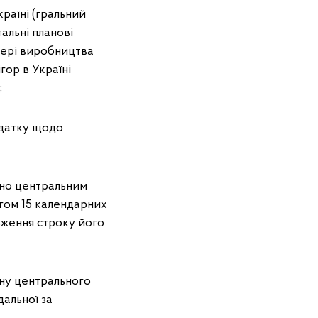
країні (гральний
тальні планові
сфері виробництва
гор в Україні
;
одатку щодо
чно центральним
ягом 15 календарних
вження строку його
ану центрального
дальної за