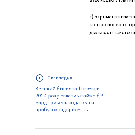
взаємодію з платн
ґ) отримання платн
контролюючого орг
діяльності такого 
Попередня
Великий бізнес за 11 місяців
2024 року сплатив майже 6,9
млрд гривень податку на
прибуток підприємств