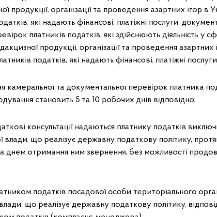
ної продукції, організації та проведення азартних ігор в У
податків, які надають фінансові, платіжні послуги; докумен
ревірок платників податків, які здійснюють діяльність у 
ідакцизної продукції, організації та проведення азартних і
платників податків, які надають фінансові, платіжні послуги
ня камеральної та документальної перевірок платника п
ування становить 5 та 10 робочих днів відповідно;
одаткові консультації надаються платнику податків виклю
 влади, що реалізує державну податкову політику, прот
за днем отримання ним звернення, без можливості продо
платником податків посадової особи територіального орг
влади, що реалізує державну податкову політику, відпові