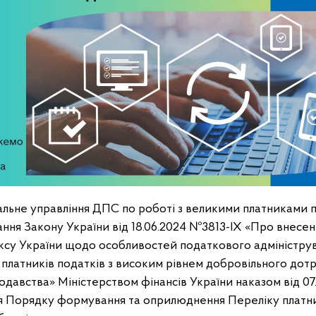
альне управління ДПС по роботі з великими платниками 
ання Закону України від 18.06.2024 №3813-ІХ «Про внесен
су України щодо особливостей податкового адмініструва
 платників податків з високим рівнем добровільного дот
давства» Міністерством фінансів України наказом від 07
 Порядку формування та оприлюднення Переліку платник