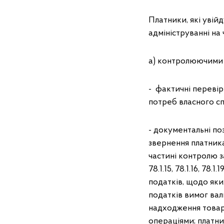
Платники, які увій
адмініструванні на 
а) контролюючими 
- фактичні перевір
потреб власного с
- документальні по
звернення платника 
частині контролю за т
78.1.15, 78.1.16, 78.
податків, щодо як
податків вимог вал
надходження товар
операціями; платни