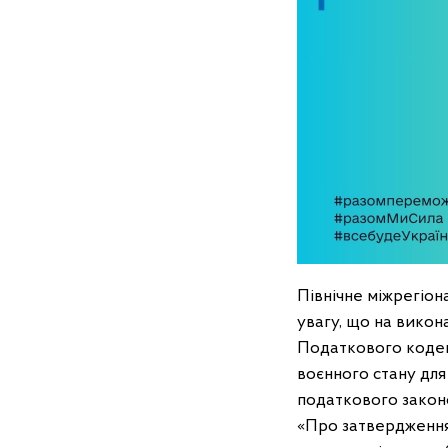
Північне міжрегіон
увагу, що на викон
Податкового кодек
воєнного стану для
податкового законо
«Про затвердження