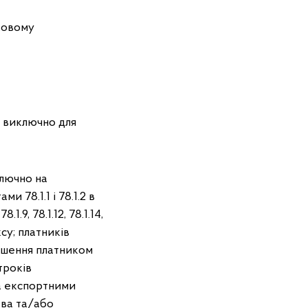
тковому
о виключно для
ключно на
 78.1.1 і 78.1.2 в
1.9, 78.1.12, 78.1.14,
ексу; платників
ушення платником
троків
а експортними
тва та/або