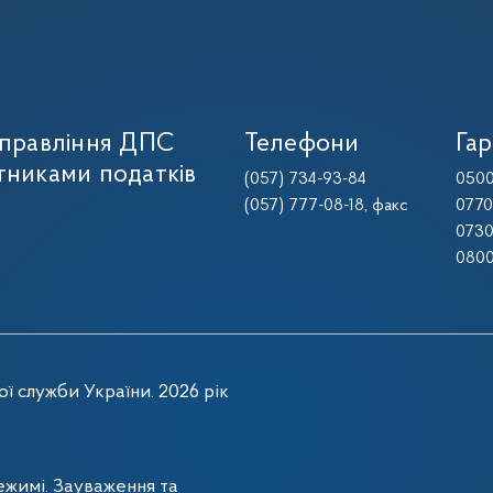
управління ДПС
Телефони
Гар
тниками податків
(057) 734-93-84
0500
(057) 777-08-18
, факс
0770
0730
0800
ї служби України. 2026 рік
жимі. Зауваження та