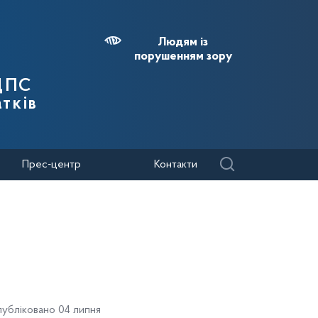
Людям із
порушенням зору
 ДПС
тків
Прес-центр
Контакти
публіковано 04 липня