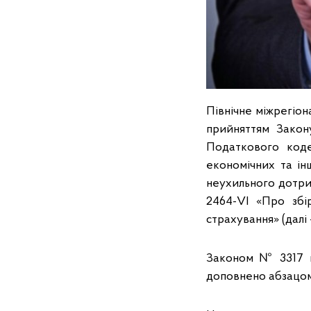
Північне міжрегіон
прийняттям Закон
Податкового коде
економічних та ін
неухильного дотри
2464-VI «Про збі
страхування» (дaлі
Законом № 3317 в
доповнено абзацом