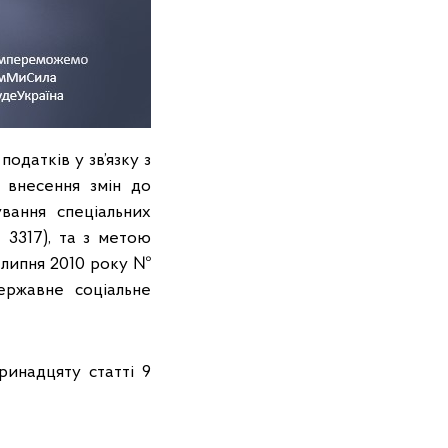
одатків у зв’язку з
 внесення змiн до
вання спеціальних
 3317), та з метою
 липня 2010 року №
ержавне соціальне
инадцяту статті 9