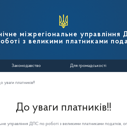
вної податкової служби України
нічне міжрегіональне управління
роботі з великими платниками пода
Законодавство
Для громадськості
о уваги платників!!
До уваги платників!!
льне управління ДПС по роботі з великими платниками податків
,
о