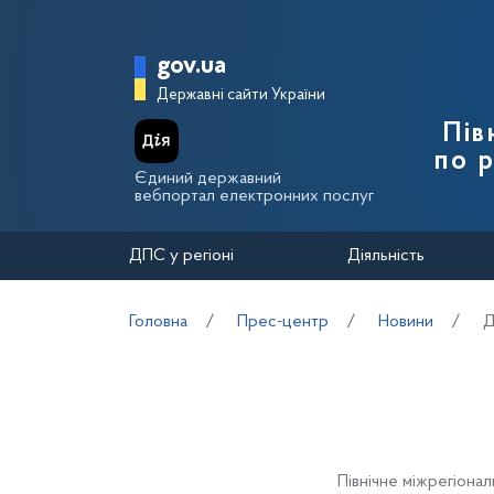
Перейти до основного вмісту
Головна сторінка Держа
gov.ua
Державні сайти України
Пів
по 
Єдиний державний
вебпортал електронних послуг
ДПС у регіоні
Діяльність
Головна
Прес-центр
Новини
Д
Північне міжрегіона