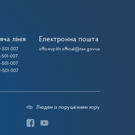
яча лінія
Електронна пошта
-501-007
officevp.kh.official@tax.gov.ua
-501-007
-501-007
-501-007
Людям із порушенням зору