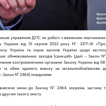
альне управління ДПС по роботі з великими платниками п
у України від 10 серпня 2023 року № 3317-IX «Про
ксу України та інших законів України щодо застосу
ших обмежувальних заходів (санкцій)» (далі – Закон №
мання контролюючими органами Закону України від 08
р та облік єдиного внеску на загальнообов'язкове д
 – Закон № 2464) повідомляє.
несено змiни до Закону № 2464, зокрема, частину тр
 другим такого змісту: