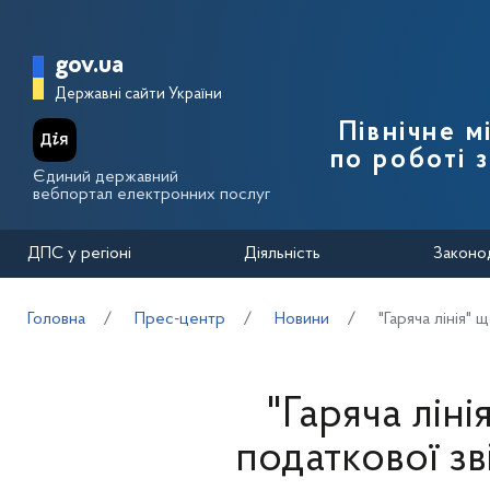
Перейти до основного вмісту
Головна сторінка Державної п
gov.ua
Державні сайти України
Північне 
по роботі 
Єдиний державний
вебпортал електронних послуг
ДПС у регіоні
Діяльність
Законо
Головна
Прес-центр
Новини
"Гаряча лінія"
"Гаряча лін
податкової зв