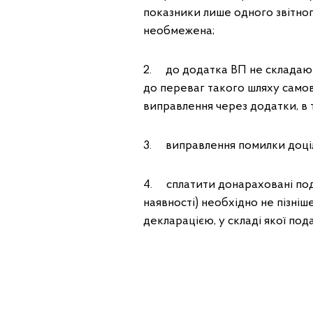
показники лише одного звітного
необмежена;
2. до додатка ВП не складають
до переваг такого шляху само
виправлення через додатки, в 
3. виправлення помилки доці
4. сплатити донараховані подат
наявності) необхідно не пізні
декларацією, у складі якої под