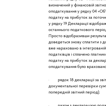
визначений у фінансовій звітно
оподаткування у рядку 04 «Об'
податку на прибуток за поточни
у рядку 19 Декларації відобра
останнього податкового періоду 
Просто відобразивши результат
доведеться знову сплатити з д
вже нараховано в інтегрованій
податківців і сплачено платни
податку на прибуток за деклар
оподаткування було враховано 
· рядок 18 декларації за звіт
документальної перевірки суму
попередній звітний період);
· разом з декларацією подати