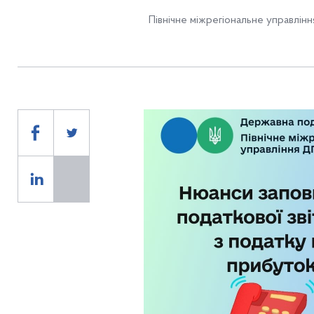
Північне міжрегіональне управлін