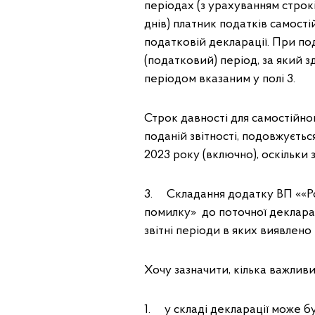
періодах (з урахуванням строкі
днів) платник податків самості
податковій декларації. При под
(податковий) період, за який з
періодом вказаним у полі 3.
Строк давності для самостійн
поданій звітності, подовжуєтьс
2023 року (включно), оскільки 
3. Складання додатку ВП ««Ро
помилку» до поточної деклара
звітні періоди в яких виявлено
Хочу зазначити, кілька важлив
1. у складі декларації може б