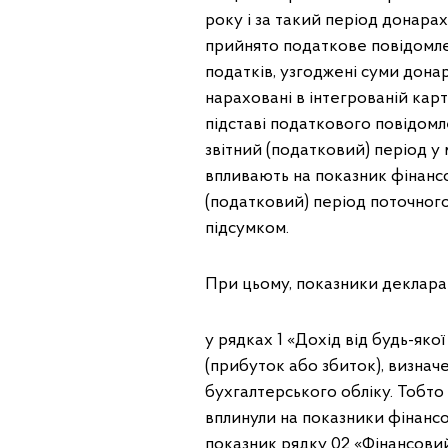
року і за такий період донара
прийнято податкове повідомлен
податків, узгоджені суми дона
нараховані в інтегрованій кар
підставі податкового повідомл
звітний (податковий) період у
впливають на показник фінансо
(податковий) період поточног
підсумком.
При цьому, показники деклара
у рядках 1 «Дохід від будь-яко
(прибуток або збиток), визначе
бухгалтерського обліку. Тобто 
вплинули на показники фінансов
показник рядку 02 «Фінансовий