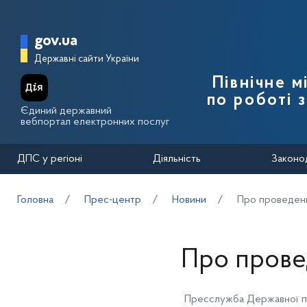
Перейти до основного вмісту
Головна сторінка Державної п
gov.ua
Державні сайти України
Північне 
по роботі 
Єдиний державний
вебпортал електронних послуг
ДПС у регіоні
Діяльність
Законо
Головна
Прес-центр
Новини
Про проведенн
Про прове
Пресслужба Державної п