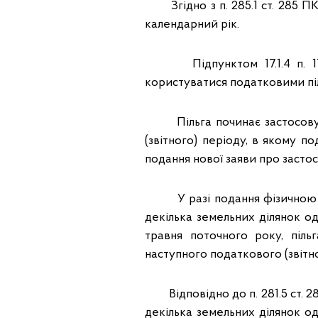
Згідно з п. 285.1 ст. 285 ПК
календарний рік.
Підпунктом 17.1.4 п. 17.1
користуватися податковими піл
Пільга починає застосовува
(звітного) періоду, в якому по
подання нової заяви про застос
У разі подання фізичною осо
декілька земельних ділянок од
травня поточного року, піль
наступного податкового (звітно
Відповідно до п. 281.5 ст. 281
декілька земельних ділянок о