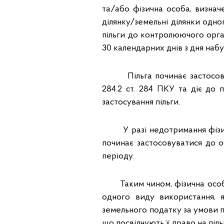
та/або фізична особа, визначе
ділянку/земельні ділянки одно
пільги до контролюючого орга
30 календарних днів з дня набу
Пільга починає застосовува
284.2 ст. 284 ПКУ та діє до 
застосування пільги.
У разі недотримання фізично
починає застосовуватися до о
періоду.
Таким чином, фізична особа 
одного виду використання, я
земельного податку за умови п
що посвідчують її право на піль