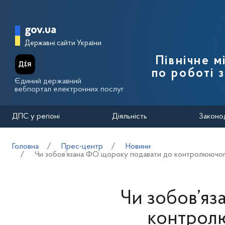
Перейти до основного вмісту
Головна сторінка Державної п
gov.ua
Державні сайти України
Північне 
по роботі 
Єдиний державний
вебпортал електронних послуг
ДПС у регіоні
Діяльність
Законо
Головна
Прес-центр
Новини
Чи зобов’язана ФО щороку подавати до контролюючого 
Чи зобов’яз
контролю