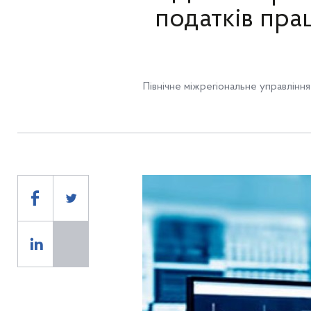
податків пра
Північне міжрегіональне управлінн