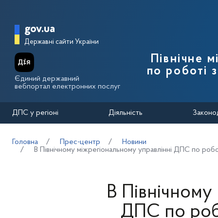
Перейти до основного вмісту
Головна сторінка Державної п
gov.ua
Державні сайти України
Північне 
по роботі 
Єдиний державний
вебпортал електронних послуг
ДПС у регіоні
Діяльність
Законо
Головна
Прес-центр
Новини
В Північному міжрегіональному управлінні ДПС по роб
В Північному
ДПС по роб