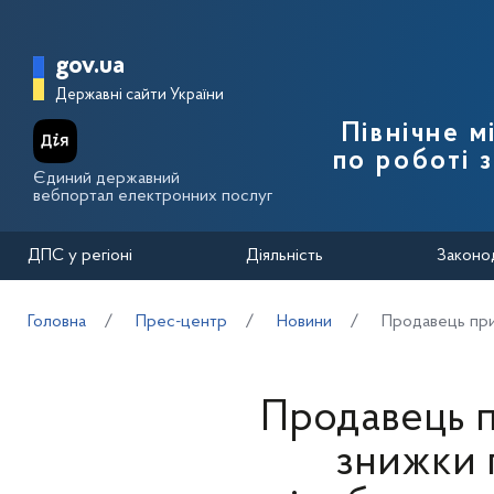
Перейти до основного вмісту
Головна сторінка Державної п
gov.ua
Державні сайти України
Північне 
по роботі 
Єдиний державний
вебпортал електронних послуг
ДПС у регіоні
Діяльність
Законо
Головна
Прес-центр
Новини
Продавець при 
Продавець п
знижки 