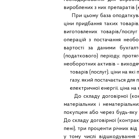
вироблених з них препаратів (кр
При цьому база оподаткуванн
ціни придбання таких товарів
виготовлених товарів/послу
операцій з постачання необо
вартості за даними бухгалт
(податкового) періоду, протяг
необоротних активів – виходячи
товарів (послуг), ціни на які
газу, який постачається для 
електричної енергії, ціна на я
До складу договірної (контр
матеріальних і нематеріальн
покупцем або через будь-яку 
До складу договірної (контра
пені), три проценти річних ві
у тому числі відшкодування