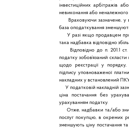
інвестиційних арбітражів аб
невиконання або неналежного 
Враховуючи зазначене, у ви
база оподаткування зменшуютьс
У разі якщо продавцем при п
така надбавка відповідно збіль
Відповідно до п. 201.1 ст. 
податку зобов’язаний скласти
щодо реєстрації у порядку,
підпису уповноваженої платн
накладних у встановлений ПКУ
У податковій накладній зазнач
ціна постачання без урахува
урахуванням податку.
Отже, надбавки та/або знижк
послуг покупцю, в окремих ря
зменшують ціну постачання та 