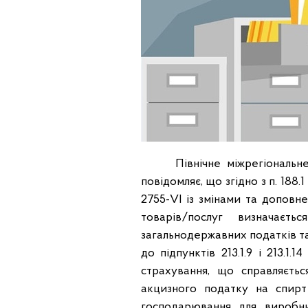
Північне міжрегіональне у
повідомляє, що згідно з п. 188
2755-VI із змінами та доповн
товарів/послуг визначаєт
загальнодержавних податків та
до підпунктів 213.1.9 і 213.1.
страхування, що справляєтьс
акцизного податку на спирт
господарювання для виробни