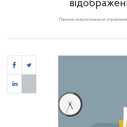
відображен
Північне міжрегіональне управлінн