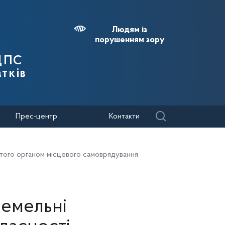
Людям із
порушенням зору
 ДПС
тків
Прес-центр
Контакти
нятого органом місцевого самоврядування
земельні