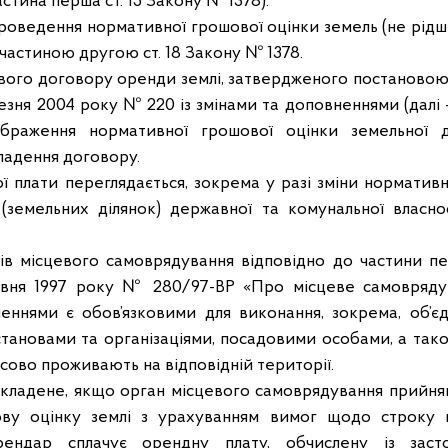
стина перша ст. 15 Закону № 1378).
ведення нормативної грошової оцінки земель (не рідше
 частиною другою ст. 18 Закону № 1378.
о договору оренди землі, затвердженого постановою 
езня 2004 року № 220 із змінами та доповненнями (далі 
браження нормативної грошової оцінки земельної д
кладення договору.
лати переглядається, зокрема у разі зміни нормативн
 (земельних ділянок) державної та комунальної власнос
місцевого самоврядування відповідно до частини пер
авня 1997 року № 280/97-ВР «Про місцеве самоврядув
еннями є обов’язковими для виконання, зокрема, об’є
становами та організаціями, посадовими особами, а тако
сово проживають на відповідній території.
дене, якщо орган місцевого самоврядування прийняв
ву оцінку землі з урахуванням вимог щодо строку 
рендар сплачує орендну плату, обчислену із засто