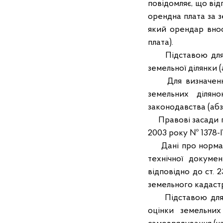
повідомляє, що відп
орендна плата за з
який орендар внос
плата).
Підставою для на
земельної ділянки (
Для визначення р
земельних діляно
законодавства (абза
Правові засади пр
2003 року № 1378-I
Дані про нормати
технічної докуме
відповідно до ст.
земельного кадаст
Підставою для пр
оцінки земельних