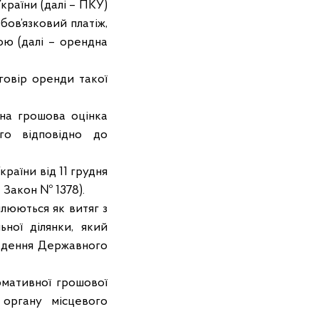
України (далі – ПКУ)
бов’язковий платіж,
ою (далі – орендна
овір оренди такої
на грошова оцінка
ого відповідно до
аїни від 11 грудня
 Закон № 1378).
юються як витяг з
ної ділянки, який
ведення Державного
мативної грошової
 органу місцевого