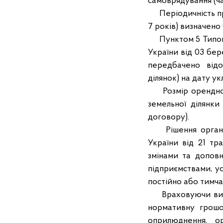
самоврядування (ча
Періодичність про
7 років) визначено
Пунктом 5 Типовог
України від 03 бер
передбачено відо
ділянок) на дату у
Розмір орендної п
земельної ділянки
договору).
Рішення органів 
України від 21 тр
змінами та доповн
підприємствами, у
постійно або тимча
Враховуючи викла
нормативну грошо
оприлюднення, о