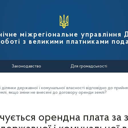
вної податкової служби України
нічне міжрегіональне управління
роботі з великими платниками пода
Законодавство
Для громадськості
і ділянки державної і комунальної власності відповідно до прий
млі, якщо зміни не внесені до договору оренди землі?
чується орендна плата за 