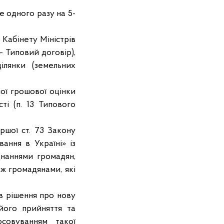
 одного разу на 5-
Кабінету Міністрів
– Типовий договір),
ілянки (земельних
ої грошової оцінки
ті (п. 13 Типового
шої ст. 73 Закону
ання в Україні» із
днаннями громадян,
ж громадянами, які
 рішення про нову
його прийняття та
совуванням такої