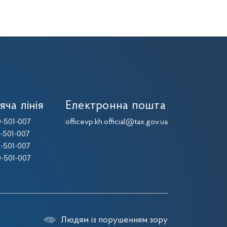
яча лінія
Електронна пошта
-501-007
officevp.kh.official@tax.gov.ua
-501-007
-501-007
-501-007
Людям із порушенням зору