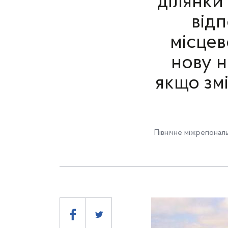
ділянки
від
місцев
нову н
якщо зм
Північне міжрегіонал