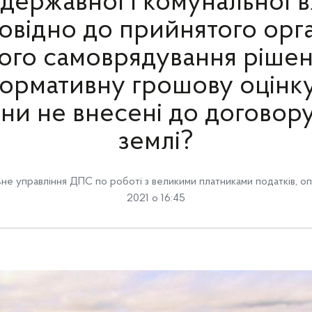
 державної і комунальної в
повідно до прийнятого орг
ого самоврядування ріше
ормативну грошову оцінку
іни не внесені до договор
землі?
ьне управління ДПС по роботі з великими платниками податків
,
оп
2021 о 16:45