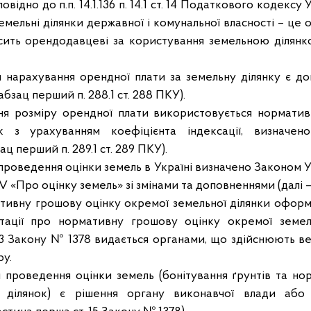
овідно до п.п. 14.1.136 п. 14.1 ст. 14 Податкового кодексу 
емельні ділянки державної і комунальної власності – це о
ить орендодавцеві за користування земельною ділянк
рахування орендної плати за земельну ділянку є дог
абзац перший п. 288.1 ст. 288 ПКУ).
озміру орендної плати використовується норматив
к з урахуванням коефіцієнта індексації, визначен
ц перший п. 289.1 ст. 289 ПКУ).
оведення оцінки земель в Україні визначено Законом Укр
V «Про оцінку земель» зі змінами та доповненнями (далі –
вну грошову оцінку окремої земельної ділянки оформл
нтації про нормативну грошову оцінку окремої земель
 23 Закону № 1378 видається органами, що здійснюють 
ру.
оведення оцінки земель (бонітування ґрунтів та нор
 ділянок) є рішення органу виконавчої влади або