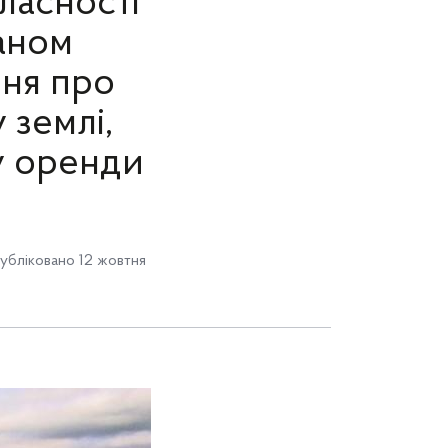
ласності
аном
ння про
 землі,
у оренди
убліковано 12 жовтня