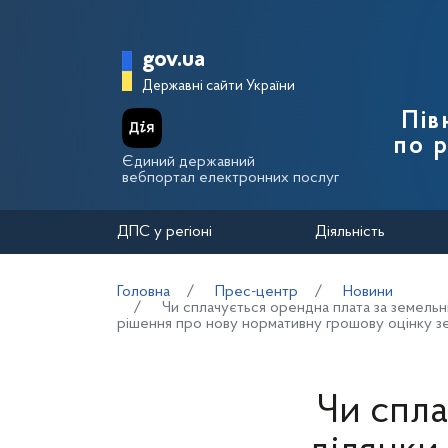
Перейти до основного вмісту
Головна сторінка Держа
gov.ua
Державні сайти України
Пів
по 
Єдиний державний
вебпортал електронних послуг
ДПС у регіоні
Діяльність
Головна
Прес-центр
Новини
Чи сплачується орендна плата за земельн
рішення про нову нормативну грошову оцінку зе
Чи спла