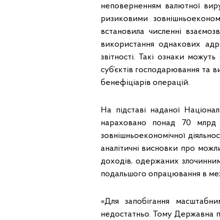
неповерненням валютної виру
ризиковими зовнішньоеконо
встановила численні взаємозв
використання однакових адр
звітності. Такі ознаки можут
суб’єктів господарювання та 
бенефіціарів операцій.
На підставі наданої Націон
нараховано понад 70 млрд 
зовнішньоекономічної діяльнос
аналітичні висновки про можл
доходів, одержаних злочинни
подальшого опрацювання в межа
«Для запобігання масштабн
недостатньо. Тому Державна п