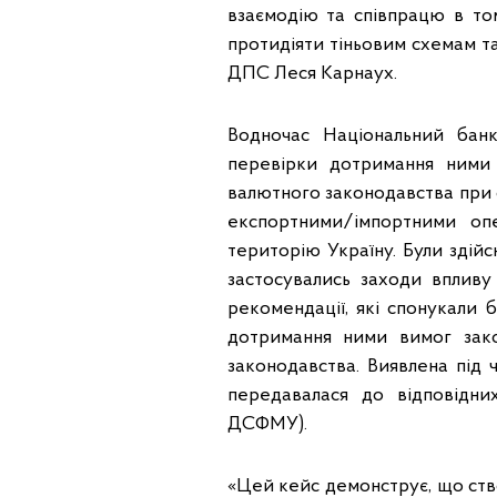
взаємодію та співпрацю в то
протидіяти тіньовим схемам та
ДПС Леся Карнаух.
Водночас Національний банк
перевірки дотримання ними 
валютного законодавства при об
експортними/імпортними оп
територію Україну. Були здійс
застосувались заходи впливу
рекомендації, які спонукали 
дотримання ними вимог зако
законодавства. Виявлена під 
передавалася до відповідн
ДСФМУ).
«Цей кейс демонструє, що ст