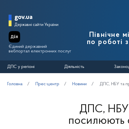
Перейти до основного вмісту
Головна сторінка Державної п
gov.ua
Державні сайти України
Північне 
по роботі 
Єдиний державний
вебпортал електронних послуг
ДПС у регіоні
Діяльність
Законо
Головна
Прес-центр
Новини
ДПС, НБУ та п
ДПС, НБУ 
посилюють с