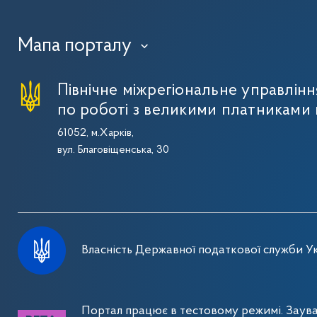
Мапа порталу
›
Північне міжрегіональне управлін
по роботі з великими платниками 
61052, м.Харків,
вул. Благовіщенська, 30
Власність Державної податкової служби Ук
Портал працює в тестовому режимі. Заув