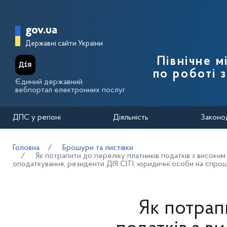
Перейти до основного вмісту
Головна сторінка Державної п
gov.ua
Державні сайти України
Північне 
по роботі 
Єдиний державний
вебпортал електронних послуг
ДПС у регіоні
Діяльність
Законо
Головна
Брошури та листівки
Як потрапити до переліку платників податків з високи
оподаткування, резиденти ДІЯ СІТІ, юридичні особи на спроще
Як потрап