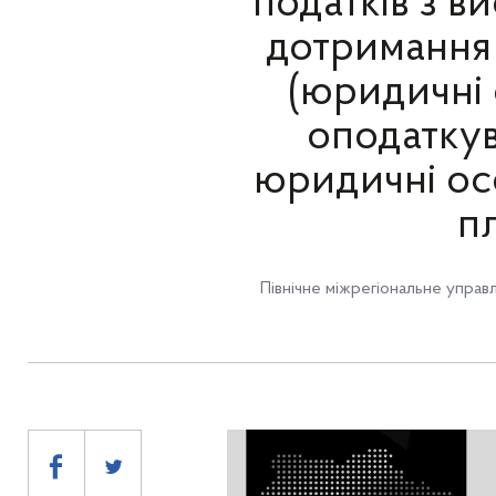
податків з в
дотримання 
(юридичні 
оподаткув
юридичні ос
пл
Північне міжрегіональне управ