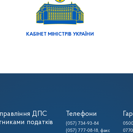
КАБІНЕТ МІНІСТРІВ УКРАЇНИ
управління ДПС
Телефони
Гар
тниками податків
(057) 734-93-84
0500
(057) 777-08-18
, факс
0770