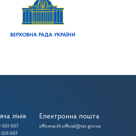
ВЕРХОВНА РАДА УКРАЇНИ
яча лінія
Електронна пошта
-501-007
officevp.kh.official@tax.gov.ua
-501-007