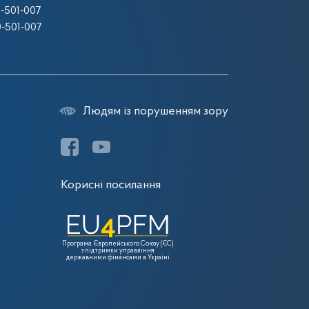
-501-007
-501-007
Людям із порушенням зору
Корисні посилання
Програма Європейського Союзу (ЄС)
з підтримки управління
державними фінансами в Україні