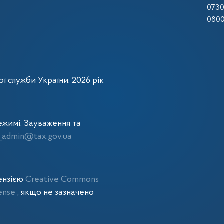
0730
0800
ї служби України. 2026 рік
жимі. Зауваження та
admin@tax.gov.ua
цензією
Creative Commons
cense
, якщо не зазначено