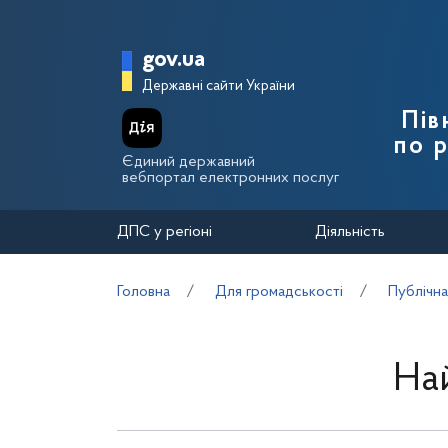
Перейти до основного вмісту
Головна сторінка Держа
gov.ua
Державні сайти України
Пів
по 
Єдиний державний
вебпортал електронних послуг
ДПС у регіоні
Діяльність
Головна
Для громадськості
Публічна
На