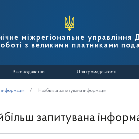
вної податкової служби України
нічне міжрегіональне управління
роботі з великими платниками пода
Законодавство
Для громадськості
 інформація
Найбільш запитувана інформація
йбільш запитувана інформа