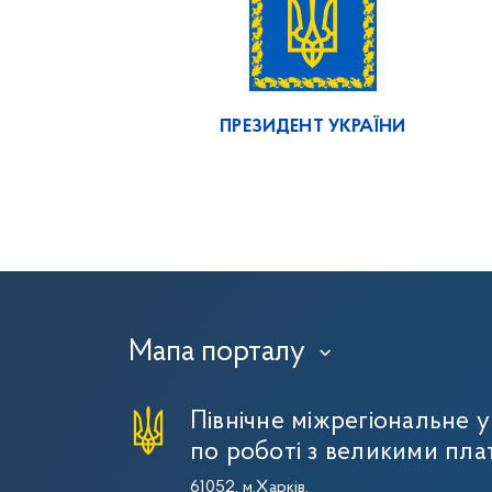
ПРЕЗИДЕНТ УКРАЇНИ
Мапа порталу
›
Північне міжрегіональне 
по роботі з великими пла
61052, м.Харків,