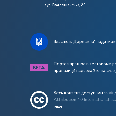
вул. Благовіщенська, 30
Власність Державної податково
Портал працює в тестовому ре
пропозиції надсилайте на
web_
Весь контент доступний за лі
Attribution 4.0 International li
інше.