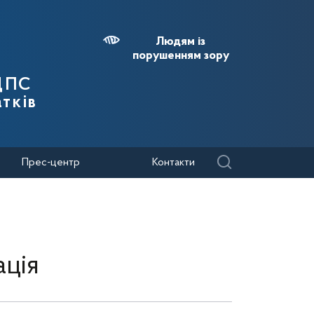
Людям із
порушенням зору
 ДПС
тків
Прес-центр
Контакти
ція