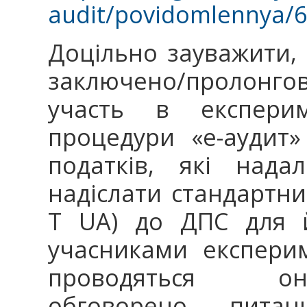
audit/povidomlennya/
Доцільно зауважити,
заключено/пролонго
участь в експерим
процедури «е-аудит
податків, які нада
надіслати стандартни
T UA) до ДПС для й
учасниками експерим
проводяться онл
обговорено питан