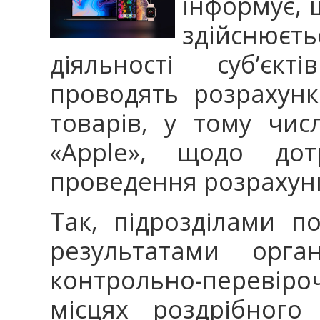
інформує, 
здійснюєт
діяльності суб’єкт
проводять розрахунк
товарів, у тому числ
«Apple», щодо до
проведення розрахунк
Так, підрозділами п
результатами орга
контрольно-перевіроч
місцях роздрібного