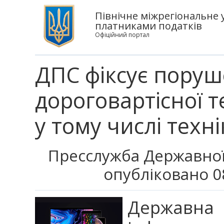
Північне міжрегіональне 
платниками податків
Офіційний портал
ДПС фіксує поруш
дороговартісної т
у тому числі техн
Пресслужба Державної
опубліковано 0
Державна 