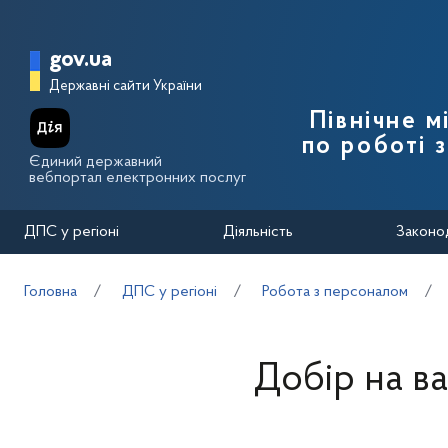
Перейти до основного вмісту
Головна сторінка Державної п
gov.ua
Державні сайти України
Північне 
по роботі 
Єдиний державний
вебпортал електронних послуг
ДПС у регіоні
Діяльність
Законо
Головна
ДПС у регіоні
Робота з персоналом
Добір на ва